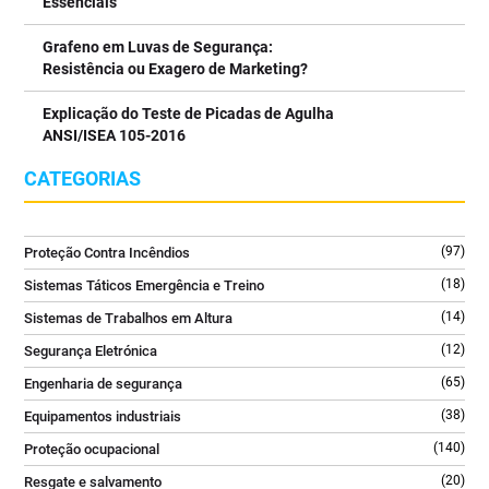
Essenciais
⠀⠀⠀⠀⠀⠀⠀⠀⠀⠀
Uma solução essencial para escritórios, salas técnicas, indústria
Grafeno em Luvas de Segurança:
e espaços com equipamentos críticos.
Resistência ou Exagero de Marketing?
⠀⠀⠀⠀⠀⠀⠀⠀⠀⠀
Explicação do Teste de Picadas de Agulha
👉 Saiba mais no link da bio @tecniquitel
ANSI/ISEA 105-2016
⠀⠀⠀⠀⠀⠀⠀⠀⠀⠀
#ExtintorCO2 #SegurançaContraIncendios #FireSafety
CATEGORIAS
#ProteçãoContraIncendios #GLORIA
2
0
(97)
Proteção Contra Incêndios
(18)
Sistemas Táticos Emergência e Treino
(14)
Sistemas de Trabalhos em Altura
(12)
Segurança Eletrónica
(65)
Engenharia de segurança
(38)
Equipamentos industriais
(140)
Proteção ocupacional
(20)
Resgate e salvamento