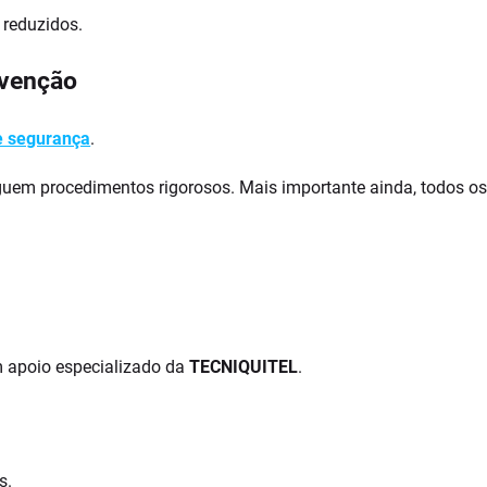
 reduzidos.
evenção
e segurança
.
em procedimentos rigorosos. Mais importante ainda, todos os p
m apoio especializado da
TECNIQUITEL
.
s.