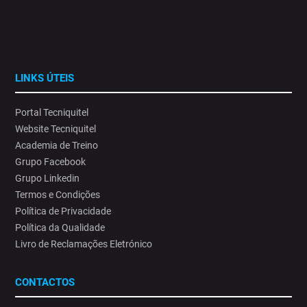
Porque proteger quem trabalha hoje é investir no futuro das
organizações.⁣
#SaúdeOcupacional#AlteraçõesClimáticas #ProteçãoSolar
12
0
LINKS ÚTEIS
Portal Tecniquitel
Website Tecniquitel
Academia de Treino
Grupo Facebook
Grupo Linkedin
Termos e Condições
Política de Privacidade
Política da Qualidade
Livro de Reclamações Eletrónico
CONTACTOS