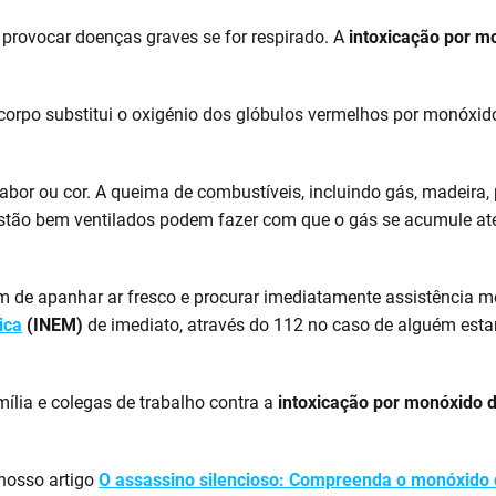
rovocar doenças graves se for respirado. A
intoxicação por m
rpo substitui o oxigénio dos glóbulos vermelhos por monóxido
bor ou cor. A queima de combustíveis, incluindo gás, madeira,
estão bem ventilados podem fazer com que o gás se acumule at
 de apanhar ar fresco e procurar imediatamente assistência m
ica
(INEM)
de imediato, através do 112 no caso de alguém estar
mília e colegas de trabalho contra a
intoxicação por monóxido 
 nosso artigo
O assassino silencioso: Compreenda o monóxido