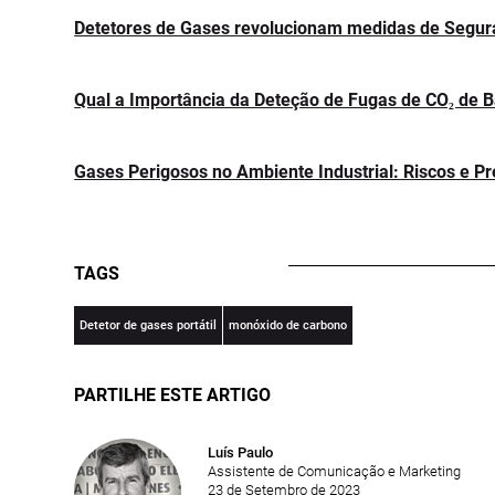
Detetores de Gases revolucionam medidas de Segura
Qual a Importância da Deteção de Fugas de CO₂ de B
Gases Perigosos no Ambiente Industrial: Riscos e 
TAGS
Detetor de gases portátil
monóxido de carbono
PARTILHE ESTE ARTIGO
Luís Paulo
Assistente de Comunicação e Marketing
23 de Setembro de 2023