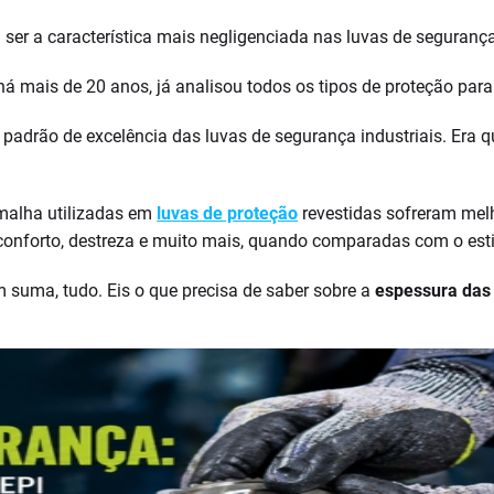
er a característica mais negligenciada nas luvas de seguranç
á mais de 20 anos, já analisou todos os tipos de proteção par
adrão de excelência das luvas de segurança industriais. Era 
 malha utilizadas em
luv
a
s de proteção
revestidas sofreram melh
conforto, destreza e muito mais, quando comparadas com o est
m suma, tudo. Eis o que precisa de saber sobre a
espessura das