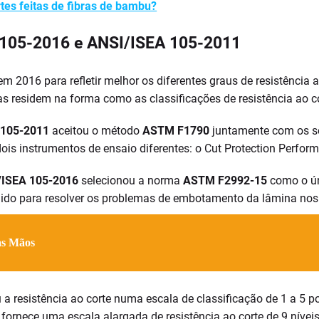
tes feitas de fibras de bambu?
105-2016 e ANSI/ISEA 105-2011
em 2016 para refletir melhor os diferentes graus de resistência 
las residem na forma como as classificações de resistência ao 
 105-2011
aceitou o método
ASTM F1790
juntamente com os s
ois instrumentos de ensaio diferentes: o Cut Protection Perfo
/ISEA 105-2016
selecionou a norma
ASTM F2992-15
como o ún
hido para resolver os problemas de embotamento da lâmina nos 
as Mãos
a resistência ao corte numa escala de classificação de 1 a 5 
fornece uma escala alargada de resistência ao corte de 9 níve