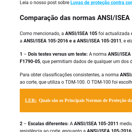
Leia o nosso post sobre
Luvas de proteção contra cor
Comparação das normas ANSI/ISEA 
Como mencionado, a
ANSI/ISEA 105
foi actualizada 
a
ANSI/ISEA 105-2016 e a ANSI/ISEA 105-2011
, e e
1
–
Dois testes versus um teste:
A norma
ANSI/ISEA
F1790-05
, que permitiam dados de qualquer um dos d
Para obter classificações consistentes, a norma
ANSI
ao corte, que utiliza o TDM-100. O TDM-100 foi escol
LER:
Quais são as Principais Normas de Proteção d
2
–
Escalas diferentes:
A
ANSI/ISEA 105-2011
mediu 
resistência ao corte, enquanto a
ANSI/ISEA 105-2016