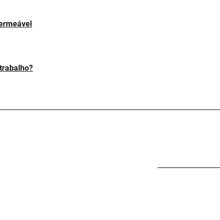
permeável
trabalho?