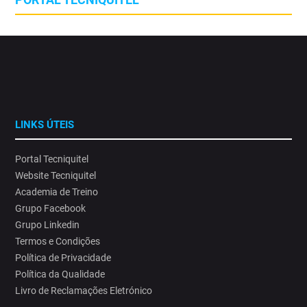
trabalho mais seguros, saudáveis e preparados para os desafios
das alterações climáticas.⁣
Porque proteger quem trabalha hoje é investir no futuro das
organizações.⁣
#SaúdeOcupacional#AlteraçõesClimáticas #ProteçãoSolar
14
0
LINKS ÚTEIS
Portal Tecniquitel
Website Tecniquitel
Academia de Treino
Grupo Facebook
Grupo Linkedin
Termos e Condições
Política de Privacidade
Política da Qualidade
Livro de Reclamações Eletrónico