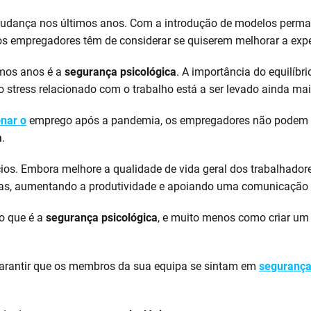
dança nos últimos anos. Com a introdução de modelos permanen
e os empregadores têm de considerar se quiserem melhorar a ex
imos anos é a
segurança psicológica
. A importância do equilíbri
 stress relacionado com o trabalho está a ser levado ainda mais
nar o
emprego após a pandemia, os empregadores não podem c
a
.
ios. Embora melhore a qualidade de vida geral dos trabalhadore
oras, aumentando a produtividade e apoiando uma comunicação 
o que é a
segurança psicológica
, e muito menos como criar um 
arantir que os membros da sua equipa se sintam em
segurança