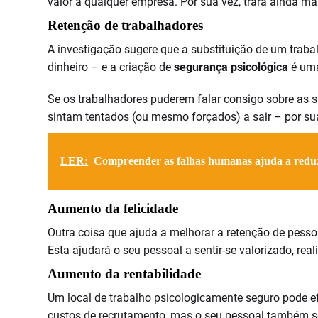
valor a qualquer empresa. Por sua vez, trará ainda mai
Retenção de trabalhadores
A investigação sugere que a substituição de um traba
dinheiro – e a criação de
segurança psicológica
é uma
Se os trabalhadores puderem falar consigo sobre as s
sintam tentados (ou mesmo forçados) a sair – por sua
LER:
Compreender as falhas humanas ajuda a reduz
Aumento da felicidade
Outra coisa que ajuda a melhorar a retenção de pess
Esta ajudará o seu pessoal a sentir-se valorizado, rea
Aumento da rentabilidade
Um local de trabalho psicologicamente seguro pode ef
custos de recrutamento, mas o seu pessoal também ser