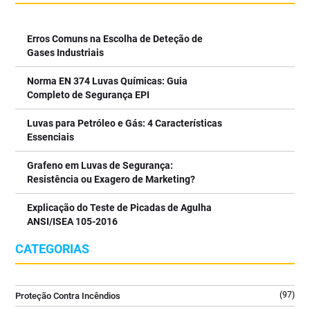
#Segurançanotrabalho
rapidamente em incêndios envolvendo equipamentos elétricos,
#deteçãodegasesplataformaspetrolíferas
quadros técnicos e áreas onde não podem existir resíduos após a
#segurançaindustrialoffshore #gasesperigosospetróleo
extinção.
Erros Comuns na Escolha de Deteção de
#deteçãogasesindústriapetrolífera #segurançaoffshore
⠀⠀⠀⠀⠀⠀⠀⠀⠀⠀
Gases Industriais
#detectordegasesinflamáveis #deteçãodegases
✔️ Agente limpo que não deixa resíduos após utilização
#sistemadedetecçãodegases
✔️ Ideal para equipamentos elétricos e eletrónicos sob tensão
7
0
Norma EN 374 Luvas Químicas: Guia
3
0
7
0
✔️ Elevada eficácia em incêndios da classe B
2
0
Completo de Segurança EPI
✔️ Difusor ergonómico para aplicação segura e precisa
✔️ Equipamento robusto e preparado para ambientes
Luvas para Petróleo e Gás: 4 Características
profissionais
Essenciais
⠀⠀⠀⠀⠀⠀⠀⠀⠀⠀
Uma solução essencial para escritórios, salas técnicas, indústria
Grafeno em Luvas de Segurança:
e espaços com equipamentos críticos.
Resistência ou Exagero de Marketing?
⠀⠀⠀⠀⠀⠀⠀⠀⠀⠀
Explicação do Teste de Picadas de Agulha
👉 Saiba mais no link da bio @tecniquitel
ANSI/ISEA 105-2016
⠀⠀⠀⠀⠀⠀⠀⠀⠀⠀
#ExtintorCO2 #SegurançaContraIncendios #FireSafety
CATEGORIAS
#ProteçãoContraIncendios #GLORIA
2
0
(97)
Proteção Contra Incêndios