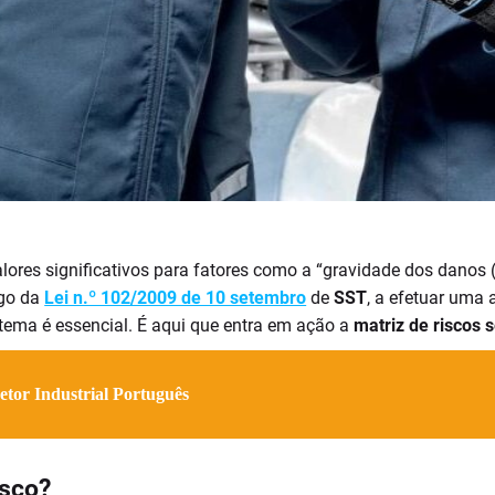
lores significativos para fatores como a “gravidade dos danos
igo da
Lei n.º 102/2009 de 10 setembro
de
SST
, a efetuar uma 
stema é essencial. É aqui que entra em ação a
matriz de riscos 
tor Industrial Português
isco?