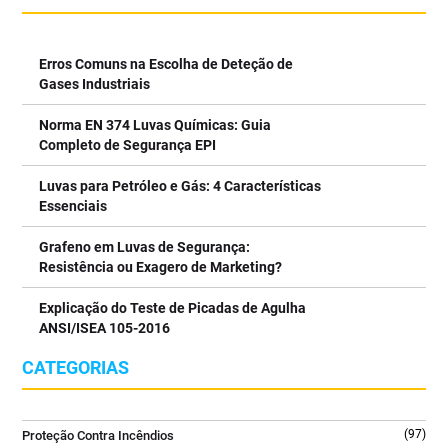
#Segurançanotrabalho
rapidamente em incêndios envolvendo equipamentos elétricos,
#deteçãodegasesplataformaspetrolíferas
quadros técnicos e áreas onde não podem existir resíduos após a
#segurançaindustrialoffshore #gasesperigosospetróleo
extinção.
Erros Comuns na Escolha de Deteção de
#deteçãogasesindústriapetrolífera #segurançaoffshore
⠀⠀⠀⠀⠀⠀⠀⠀⠀⠀
Gases Industriais
#detectordegasesinflamáveis #deteçãodegases
✔️ Agente limpo que não deixa resíduos após utilização
#sistemadedetecçãodegases
✔️ Ideal para equipamentos elétricos e eletrónicos sob tensão
7
0
Norma EN 374 Luvas Químicas: Guia
3
0
7
0
✔️ Elevada eficácia em incêndios da classe B
2
0
Completo de Segurança EPI
✔️ Difusor ergonómico para aplicação segura e precisa
✔️ Equipamento robusto e preparado para ambientes
Luvas para Petróleo e Gás: 4 Características
profissionais
Essenciais
⠀⠀⠀⠀⠀⠀⠀⠀⠀⠀
Uma solução essencial para escritórios, salas técnicas, indústria
Grafeno em Luvas de Segurança:
e espaços com equipamentos críticos.
Resistência ou Exagero de Marketing?
⠀⠀⠀⠀⠀⠀⠀⠀⠀⠀
Explicação do Teste de Picadas de Agulha
👉 Saiba mais no link da bio @tecniquitel
ANSI/ISEA 105-2016
⠀⠀⠀⠀⠀⠀⠀⠀⠀⠀
#ExtintorCO2 #SegurançaContraIncendios #FireSafety
CATEGORIAS
#ProteçãoContraIncendios #GLORIA
2
0
(97)
Proteção Contra Incêndios