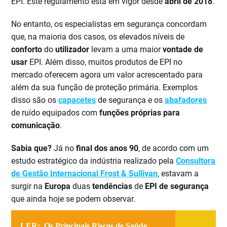
EPI. Este regulamento está em vigor desde
abril de 2018
.
No entanto, os especialistas em segurança concordam
que, na maioria dos casos, os elevados níveis de
conforto
do
utilizador
levam a uma maior
vontade de
usar
EPI. Além disso, muitos produtos de EPI no
mercado oferecem agora um valor acrescentado para
além da sua função de proteção primária. Exemplos
disso são os
capacetes
de segurança e os
abafadores
de ruído equipados com
funções próprias para
comunicação
.
Sabia que?
Já no
final dos anos 90
, de acordo com um
estudo estratégico da indústria realizado pela
Consultora
de Gestão Internacional Frost & Sullivan
, estavam a
surgir na
Europa
duas
tendências
de
EPI de segurança
que ainda hoje se podem observar.
LER:
Os Principais Riscos de Saúde