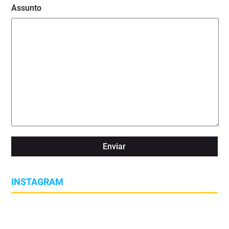
Assunto
INSTAGRAM
🌡️ As alterações climáticas já estão a transformar as condições