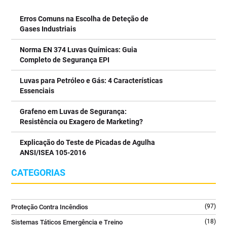
#deteçãodegasesplataformaspetrolíferas
quadros técnicos e áreas onde não podem existir resíduos após a
#segurançaindustrialoffshore #gasesperigosospetróleo
extinção.
Erros Comuns na Escolha de Deteção de
#deteçãogasesindústriapetrolífera #segurançaoffshore
⠀⠀⠀⠀⠀⠀⠀⠀⠀⠀
Gases Industriais
#detectordegasesinflamáveis #deteçãodegases
✔️ Agente limpo que não deixa resíduos após utilização
#sistemadedetecçãodegases
✔️ Ideal para equipamentos elétricos e eletrónicos sob tensão
7
0
Norma EN 374 Luvas Químicas: Guia
3
0
7
0
✔️ Elevada eficácia em incêndios da classe B
2
0
Completo de Segurança EPI
✔️ Difusor ergonómico para aplicação segura e precisa
✔️ Equipamento robusto e preparado para ambientes
Luvas para Petróleo e Gás: 4 Características
profissionais
Essenciais
⠀⠀⠀⠀⠀⠀⠀⠀⠀⠀
Uma solução essencial para escritórios, salas técnicas, indústria
Grafeno em Luvas de Segurança:
e espaços com equipamentos críticos.
Resistência ou Exagero de Marketing?
⠀⠀⠀⠀⠀⠀⠀⠀⠀⠀
Explicação do Teste de Picadas de Agulha
👉 Saiba mais no link da bio @tecniquitel
ANSI/ISEA 105-2016
⠀⠀⠀⠀⠀⠀⠀⠀⠀⠀
#ExtintorCO2 #SegurançaContraIncendios #FireSafety
CATEGORIAS
#ProteçãoContraIncendios #GLORIA
2
0
(97)
Proteção Contra Incêndios
(18)
Sistemas Táticos Emergência e Treino