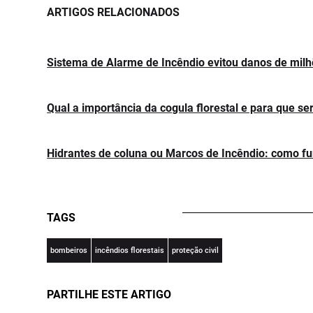
ARTIGOS RELACIONADOS
Sistema de Alarme de Incêndio evitou danos de mil
Qual a importância da cogula florestal e para que se
Hidrantes de coluna ou Marcos de Incêndio: como f
TAGS
bombeiros
incêndios florestais
proteção civil
PARTILHE ESTE ARTIGO