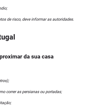
ndio;
s de risco, deve informar as autoridades.
aproximar da sua casa
tros);
omo correr as persianas ou portadas;
itação;