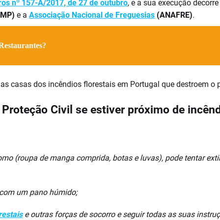
ros nº 157-A/2017, de 27 de outubro
,​ e a sua execução decorr
MP)
e a
Associação Nacional de Freguesias
(ANAFRE)
.
Restaurantes?
 as casas dos incêndios florestais em Portugal que destroem o p
 Proteção Civil se estiver próximo de incên
como (roupa de manga comprida, botas e luvas), pode tentar ex
iz com um pano húmido;
restais
e outras forças de socorro e seguir todas as suas instru