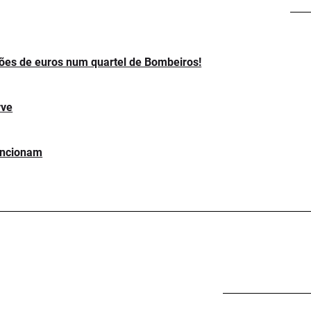
hões de euros num quartel de Bombeiros!
rve
uncionam