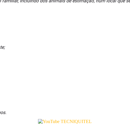
miliar, incluindo dos animais de estimação, num local que sej
te;
gos.