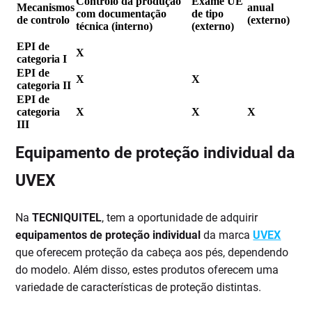
Controlo da produção
Exame UE
Mecanismos
anual
com documentação
de tipo
de controlo
(externo)
técnica (interno)
(externo)
EPI de
X
categoria I
EPI de
X
X
categoria II
EPI de
categoria
X
X
X
III
Equipamento de proteção individual da
UVEX
Na
TECNIQUITEL
, tem a oportunidade de adquirir
equipamentos de proteção individual
da marca
UVEX
que oferecem proteção da cabeça aos pés, dependendo
do modelo. Além disso, estes produtos oferecem uma
variedade de características de proteção distintas.