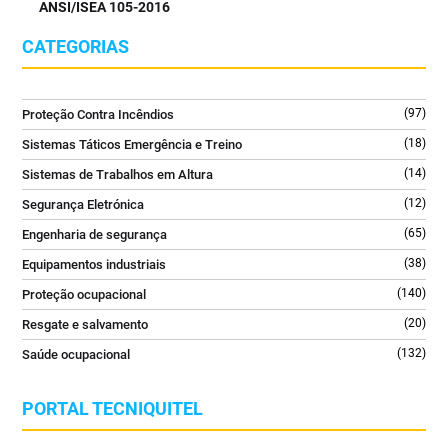
ANSI/ISEA 105-2016
⠀⠀⠀⠀⠀⠀⠀⠀⠀⠀
#ExtintorCO2 #SegurançaContraIncendios #FireSafety
CATEGORIAS
#ProteçãoContraIncendios #GLORIA
2
0
(97)
Proteção Contra Incêndios
(18)
Sistemas Táticos Emergência e Treino
(14)
Sistemas de Trabalhos em Altura
(12)
Segurança Eletrónica
(65)
Engenharia de segurança
(38)
Equipamentos industriais
(140)
Proteção ocupacional
(20)
Resgate e salvamento
(132)
Saúde ocupacional
PORTAL TECNIQUITEL