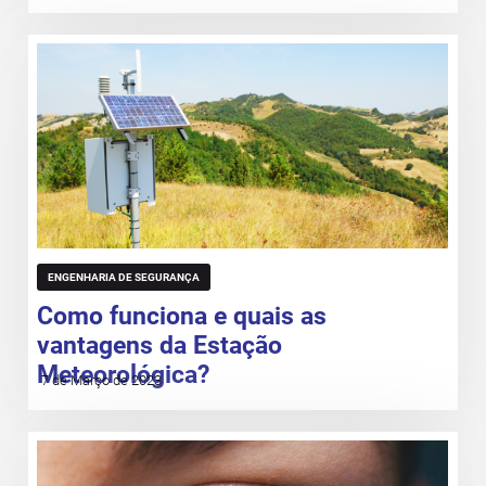
ENGENHARIA DE SEGURANÇA
Como funciona e quais as
vantagens da Estação
Meteorológica?
7 de Março de 2023