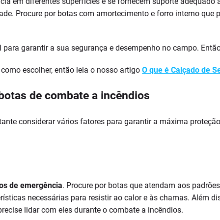
cia em diferentes superfícies e se fornecem suporte adequado 
idade. Procure por botas com amortecimento e forro interno que
l para garantir a sua segurança e desempenho no campo. Então, 
como escolher, então leia o nosso artigo
O que é Calçado de S
 botas de combate a incêndios
ante considerar vários fatores para garantir a máxima proteçã
os de emergência
. Procure por botas que atendam aos padrões
ísticas necessárias para resistir ao calor e às chamas. Além di
recise lidar com eles durante o combate a incêndios.