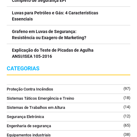
Completo de Segurança EPI
✔️ Difusor ergonómico para aplicação segura e precisa
✔️ Equipamento robusto e preparado para ambientes
Luvas para Petróleo e Gás: 4 Características
profissionais
Essenciais
⠀⠀⠀⠀⠀⠀⠀⠀⠀⠀
Uma solução essencial para escritórios, salas técnicas, indústria
Grafeno em Luvas de Segurança:
e espaços com equipamentos críticos.
Resistência ou Exagero de Marketing?
⠀⠀⠀⠀⠀⠀⠀⠀⠀⠀
Explicação do Teste de Picadas de Agulha
👉 Saiba mais no link da bio @tecniquitel
ANSI/ISEA 105-2016
⠀⠀⠀⠀⠀⠀⠀⠀⠀⠀
#ExtintorCO2 #SegurançaContraIncendios #FireSafety
CATEGORIAS
#ProteçãoContraIncendios #GLORIA
2
0
(97)
Proteção Contra Incêndios
(18)
Sistemas Táticos Emergência e Treino
(14)
Sistemas de Trabalhos em Altura
(12)
Segurança Eletrónica
(65)
Engenharia de segurança
(38)
Equipamentos industriais