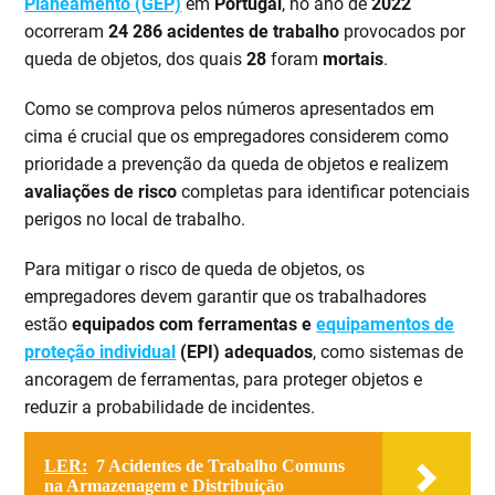
Planeamento (GEP​)
em
Portugal
, no ano de
2022
ocorreram
24 286 acidentes de trabalho
provocados por
queda de objetos, dos quais
28
foram
mortais
.
Como se comprova pelos números apresentados em
cima é crucial que os empregadores considerem como
prioridade a prevenção da queda de objetos e realizem
avaliações de risco
completas para identificar potenciais
perigos no local de trabalho.
Para mitigar o risco de queda de objetos, os
empregadores devem garantir que os trabalhadores
estão
equipados com ferramentas e
equipamentos de
proteção individual
(EPI) adequados
, como sistemas de
ancoragem de ferramentas, para proteger objetos e
reduzir a probabilidade de incidentes.
LER:
7 Acidentes de Trabalho Comuns
na Armazenagem e Distribuição