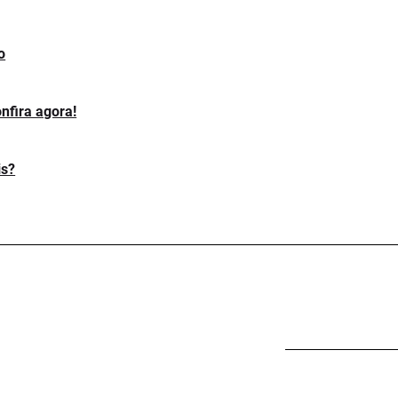
o
nfira agora!
is?