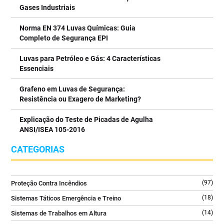
5
0
Gases Industriais
#deteçãogasesindústriapetrolífera #segurançaoffshore
As recentes iniciativas de sensibilização promovidas pelas
#detectordegasesinflamáveis #deteçãodegases
autoridades de Segurança e Saúde no Trabalho em Portugal e
Norma EN 374 Luvas Químicas: Guia
#sistemadedetecçãodegases
Espanha reforçam uma mensagem clara: o calor deve ser
Completo de Segurança EPI
7
0
encarado como um risco profissional e integrado na avaliação de
riscos das organizações.⁣
Luvas para Petróleo e Gás: 4 Características
Essenciais
Foi neste contexto que a @TECNIQUITEL desenvolveu um
conjunto de ações de sensibilização dirigidas a trabalhadores e
Grafeno em Luvas de Segurança:
entidades empregadoras, promovendo boas práticas de
Resistência ou Exagero de Marketing?
prevenção dos riscos associados ao calor e à radiação UV.⁣
Explicação do Teste de Picadas de Agulha
Porque proteger quem trabalha vai muito além da
ANSI/ISEA 105-2016
disponibilização de equipamentos ou produtos. É essencial:⁣
CATEGORIAS
✔️ Avaliar os riscos de exposição ao calor e à radiação UV;⁣
✔️ Implementar medidas de proteção coletiva e individual
(97)
Proteção Contra Incêndios
adequadas;⁣
(18)
Sistemas Táticos Emergência e Treino
✔️ Informar e formar os trabalhadores para reconhecerem os
(14)
Sistemas de Trabalhos em Altura
riscos e utilizarem corretamente as medidas de prevenção;⁣