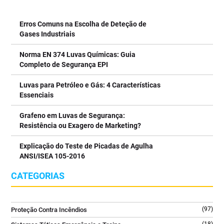
#deteçãodegasesplataformaspetrolíferas
quadros técnicos e áreas onde não podem existir resíduos após a
#segurançaindustrialoffshore #gasesperigosospetróleo
extinção.
Erros Comuns na Escolha de Deteção de
#deteçãogasesindústriapetrolífera #segurançaoffshore
⠀⠀⠀⠀⠀⠀⠀⠀⠀⠀
Gases Industriais
#detectordegasesinflamáveis #deteçãodegases
✔️ Agente limpo que não deixa resíduos após utilização
#sistemadedetecçãodegases
✔️ Ideal para equipamentos elétricos e eletrónicos sob tensão
Norma EN 374 Luvas Químicas: Guia
7
0
✔️ Elevada eficácia em incêndios da classe B
Completo de Segurança EPI
✔️ Difusor ergonómico para aplicação segura e precisa
✔️ Equipamento robusto e preparado para ambientes
Luvas para Petróleo e Gás: 4 Características
profissionais
Essenciais
⠀⠀⠀⠀⠀⠀⠀⠀⠀⠀
Uma solução essencial para escritórios, salas técnicas, indústria
Grafeno em Luvas de Segurança:
e espaços com equipamentos críticos.
Resistência ou Exagero de Marketing?
⠀⠀⠀⠀⠀⠀⠀⠀⠀⠀
Explicação do Teste de Picadas de Agulha
👉 Saiba mais no link da bio @tecniquitel
ANSI/ISEA 105-2016
⠀⠀⠀⠀⠀⠀⠀⠀⠀⠀
#ExtintorCO2 #SegurançaContraIncendios #FireSafety
CATEGORIAS
#ProteçãoContraIncendios #GLORIA
2
0
(97)
Proteção Contra Incêndios
(18)