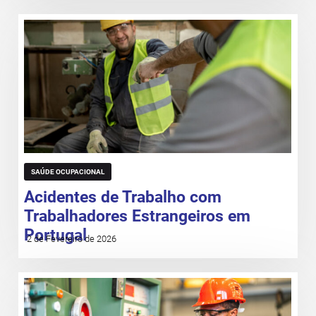
SAÚDE OCUPACIONAL
Acidentes de Trabalho com
Trabalhadores Estrangeiros em
Portugal
2 de Fevereiro de 2026