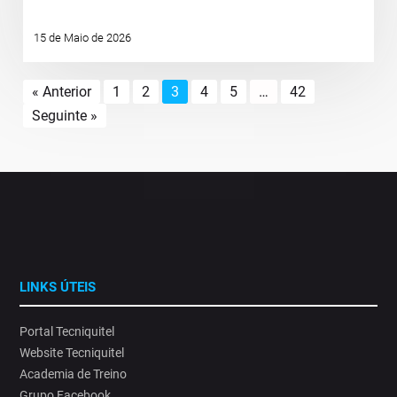
15 de Maio de 2026
« Anterior
1
2
3
4
5
…
42
Seguinte »
LINKS ÚTEIS
Portal Tecniquitel
Website Tecniquitel
Academia de Treino
Grupo Facebook