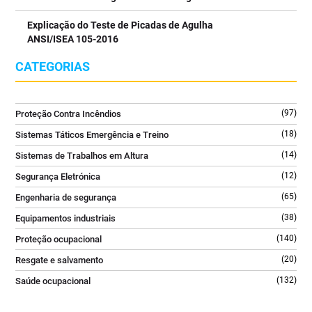
⠀⠀⠀⠀⠀⠀⠀⠀⠀⠀
Explicação do Teste de Picadas de Agulha
👉 Saiba mais no link da bio @tecniquitel
ANSI/ISEA 105-2016
⠀⠀⠀⠀⠀⠀⠀⠀⠀⠀
#ExtintorCO2 #SegurançaContraIncendios #FireSafety
CATEGORIAS
#ProteçãoContraIncendios #GLORIA
2
0
(97)
Proteção Contra Incêndios
(18)
Sistemas Táticos Emergência e Treino
(14)
Sistemas de Trabalhos em Altura
(12)
Segurança Eletrónica
(65)
Engenharia de segurança
(38)
Equipamentos industriais
(140)
Proteção ocupacional
(20)
Resgate e salvamento
(132)
Saúde ocupacional