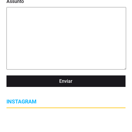
Assunto
INSTAGRAM
🌡️ As alterações climáticas já estão a transformar as condições
Desafios críticos da Deteção de Gases em plataformas