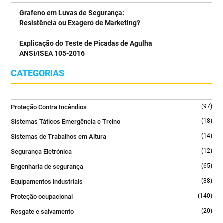
⠀⠀⠀⠀⠀⠀⠀⠀⠀⠀
Uma solução essencial para escritórios, salas técnicas, indústria
Grafeno em Luvas de Segurança:
e espaços com equipamentos críticos.
Resistência ou Exagero de Marketing?
⠀⠀⠀⠀⠀⠀⠀⠀⠀⠀
Explicação do Teste de Picadas de Agulha
👉 Saiba mais no link da bio @tecniquitel
ANSI/ISEA 105-2016
⠀⠀⠀⠀⠀⠀⠀⠀⠀⠀
#ExtintorCO2 #SegurançaContraIncendios #FireSafety
CATEGORIAS
#ProteçãoContraIncendios #GLORIA
2
0
(97)
Proteção Contra Incêndios
(18)
Sistemas Táticos Emergência e Treino
(14)
Sistemas de Trabalhos em Altura
(12)
Segurança Eletrónica
(65)
Engenharia de segurança
(38)
Equipamentos industriais
(140)
Proteção ocupacional
(20)
Resgate e salvamento