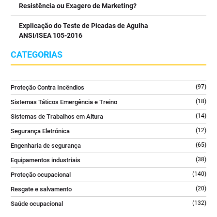
e espaços com equipamentos críticos.
Resistência ou Exagero de Marketing?
⠀⠀⠀⠀⠀⠀⠀⠀⠀⠀
Explicação do Teste de Picadas de Agulha
👉 Saiba mais no link da bio @tecniquitel
ANSI/ISEA 105-2016
⠀⠀⠀⠀⠀⠀⠀⠀⠀⠀
#ExtintorCO2 #SegurançaContraIncendios #FireSafety
CATEGORIAS
#ProteçãoContraIncendios #GLORIA
2
0
(97)
Proteção Contra Incêndios
(18)
Sistemas Táticos Emergência e Treino
(14)
Sistemas de Trabalhos em Altura
(12)
Segurança Eletrónica
(65)
Engenharia de segurança
(38)
Equipamentos industriais
(140)
Proteção ocupacional
(20)
Resgate e salvamento
(132)
Saúde ocupacional