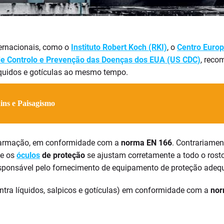
ternacionais, como o
Instituto Robert Koch (RKI)
, o
Centro Europ
de Controlo e Prevenção das Doenças dos EUA (US CDC)
, reco
líquidos e gotículas ao mesmo tempo.
ins e Paisagismo
a armação, em conformidade com a
norma EN 166
. Contrariame
ue os
óculos
de proteção
se ajustam corretamente a todo o rosto
sponsável pelo fornecimento de equipamento de proteção adeq
tra líquidos, salpicos e gotículas) em conformidade com a
nor