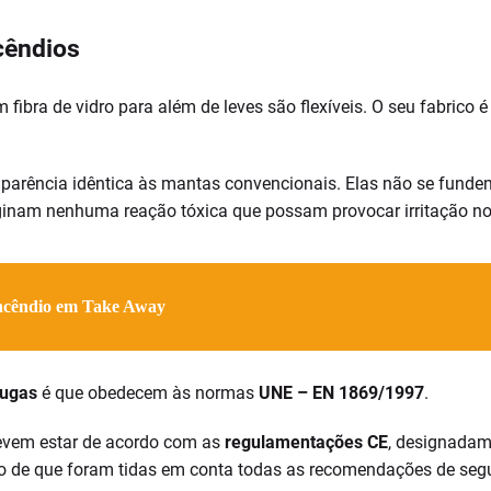
cêndios
fibra de vidro para além de leves são flexíveis. O seu fabrico
parência idêntica às mantas convencionais. Elas não se fun
ginam nenhuma reação tóxica que possam provocar irritação nos
ncêndio em Take Away
fugas
é que obedecem às normas
UNE – EN 1869/1997
.
devem estar de acordo com as
regulamentações CE
, designada
ão de que foram tidas em conta todas as recomendações de se