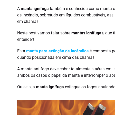
A
manta ignífuga
também é conhecida como manta cort
de incêndio, sobretudo em líquidos combustíveis, as
em chamas.
Neste post vamos falar sobre
mantas ignífugas
, que 
entender!
Esta
manta para extinção de incêndios
é composta po
quando posicionada em cima das chamas.
A manta antifogo deve cobrir totalmente a aérea em l
ambos os casos o papel da manta é interromper o aba
Ou seja, a
manta ignífuga
extingue os fogos anulando 