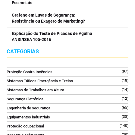
profissionais
Essenciais
⠀⠀⠀⠀⠀⠀⠀⠀⠀⠀
Uma solução essencial para escritórios, salas técnicas, indústria
Grafeno em Luvas de Segurança:
e espaços com equipamentos críticos.
Resistência ou Exagero de Marketing?
⠀⠀⠀⠀⠀⠀⠀⠀⠀⠀
Explicação do Teste de Picadas de Agulha
👉 Saiba mais no link da bio @tecniquitel
ANSI/ISEA 105-2016
⠀⠀⠀⠀⠀⠀⠀⠀⠀⠀
#ExtintorCO2 #SegurançaContraIncendios #FireSafety
CATEGORIAS
#ProteçãoContraIncendios #GLORIA
2
0
(97)
Proteção Contra Incêndios
(18)
Sistemas Táticos Emergência e Treino
(14)
Sistemas de Trabalhos em Altura
(12)
Segurança Eletrónica
(65)
Engenharia de segurança
(38)
Equipamentos industriais
(140)
Proteção ocupacional
(20)