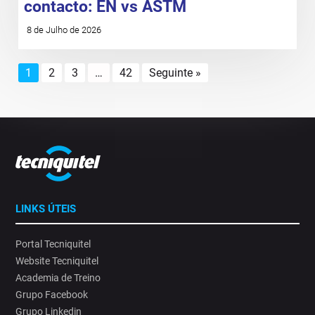
contacto: EN vs ASTM
8 de Julho de 2026
1
2
3
…
42
Seguinte »
LINKS ÚTEIS
Portal Tecniquitel
Website Tecniquitel
Academia de Treino
Grupo Facebook
Grupo Linkedin