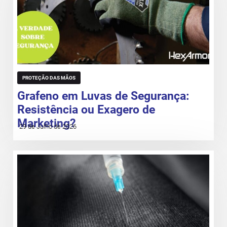
PROTEÇÃO DAS MÃOS
Grafeno em Luvas de Segurança:
Resistência ou Exagero de
Marketing?
29 de Julho de 2026